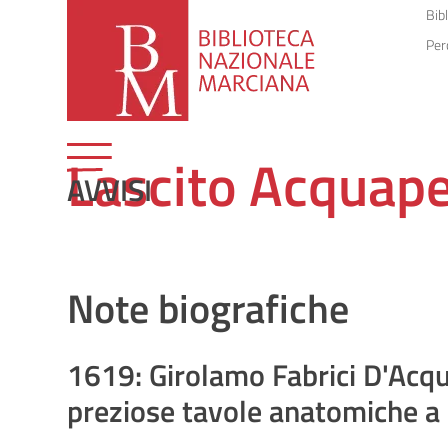
Bib
Per
Lascito Acquap
AVVISI
Note biografiche
1619: Girolamo Fabrici D'Acq
preziose tavole anatomiche a 