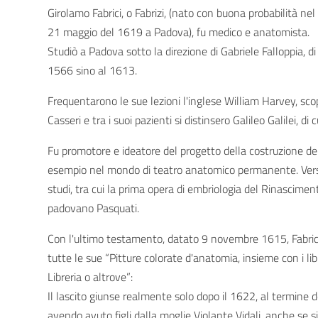
Girolamo Fabrici, o Fabrizi, (nato con buona probabilità n
21 maggio del 1619 a Padova), fu medico e anatomista.
Studiò a Padova sotto la direzione di Gabriele Falloppia, di
1566 sino al 1613.
Frequentarono le sue lezioni l'inglese William Harvey, scop
Casseri e tra i suoi pazienti si distinsero Galileo Galilei, d
Fu promotore e ideatore del progetto della costruzione d
esempio nel mondo di teatro anatomico permanente. Verso l
studi, tra cui la prima opera di embriologia del Rinascimen
padovano Pasquati.
Con l'ultimo testamento, datato 9 novembre 1615, Fabrici 
tutte le sue “Pitture colorate d'anatomia, insieme con i li
Libreria o altrove”:
Il lascito giunse realmente solo dopo il 1622, al termine 
avendo avuto figli dalla moglie Violante Vidali, anche se si 