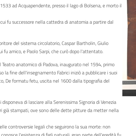
el 1533 ad Acquapendente, presso il lago di Bolsena, e morto il
 cui fu successore nella cattedra di anatomia a partire dal
ritore del sistema circolatorio, Caspar Bartholin, Giulio
i cui fu amico, e Paolo Sarpi, che curò dopo l'attentato.
el Teatro anatomico di Padova, inaugurato nel 1594, primo
a fine dell'insegnamento Fabrici iniziò a pubblicare i suoi
to, De formatu fetu, uscita nel 1600 dalla tipografia del
disponeva di lasciare alla Serenissima Signoria di Venezia
bri già stampati, ove sono delle dette pitture da metter nella
delle controversie legali che seguirono la sua morte: non
conosce l'esistenza di figli naturali, gran parte dell'eredità fu