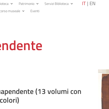
IT
EN
lioteca
Patrimonio
Servizi Biblioteca
corso museale
Eventi
endente
uapendente (13 volumi con
colori)