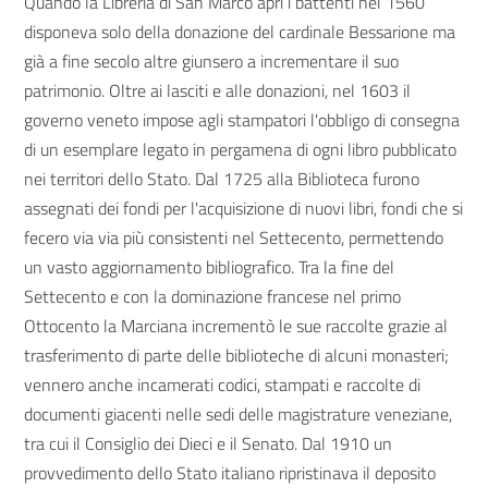
Quando la Libreria di San Marco aprì i battenti nel 1560
disponeva solo della donazione del cardinale Bessarione ma
già a fine secolo altre giunsero a incrementare il suo
patrimonio. Oltre ai lasciti e alle donazioni, nel 1603 il
governo veneto impose agli stampatori l'obbligo di consegna
di un esemplare legato in pergamena di ogni libro pubblicato
nei territori dello Stato. Dal 1725 alla Biblioteca furono
assegnati dei fondi per l'acquisizione di nuovi libri, fondi che si
fecero via via più consistenti nel Settecento, permettendo
un vasto aggiornamento bibliografico. Tra la fine del
Settecento e con la dominazione francese nel primo
Ottocento la Marciana incrementò le sue raccolte grazie al
trasferimento di parte delle biblioteche di alcuni monasteri;
vennero anche incamerati codici, stampati e raccolte di
documenti giacenti nelle sedi delle magistrature veneziane,
tra cui il Consiglio dei Dieci e il Senato. Dal 1910 un
provvedimento dello Stato italiano ripristinava il deposito