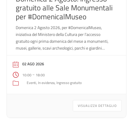
gratuito alle Sale Monumentali
per #DomenicalMuseo
Domenica 2 Agosto 2026, per #DomenicalMuseo,
iniziativa del Ministero della Cultura per l’accesso
gratuito ogni prima domenica del mese a monumenti,
musei, gallerie, scavi archeologici, parchi e giardini
monumentali dello Stato, è prevista la visita gratuita alle
Sale Monumentali della Biblioteca Nazionale Marciana e
02 AGO 2026
al Museo Archeologico Nazionale (orario: 10.00 – 18.00,
–
10:00
18:00
ultimo ingresso alle […]
Eventi
In evidenza
Ingresso gratuito
VISUALIZZA DETTAGLIO