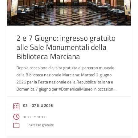
2 e 7 Giugno: ingresso gratuito
alle Sale Monumentali della
Biblioteca Marciana
Doppia occasione di visita gratuita al percorso museale
della Biblioteca nazionale Marciana: Martedì 2 giugno
2026 per la Festa nazionale della Repubblica italiana e
Domenica 7 giugno per #DomenicalMuseo In occasione
della festività del 2 Giugno, Festa nazionale della
Repubblica italiana, in attuazione delle direttive espresse
02 – 07 GIU 2026
dal Ministro della Cultura, la Biblioteca Nazionale
–
10:00
18:00
Marciana offrirà […]
Ingresso gratuito