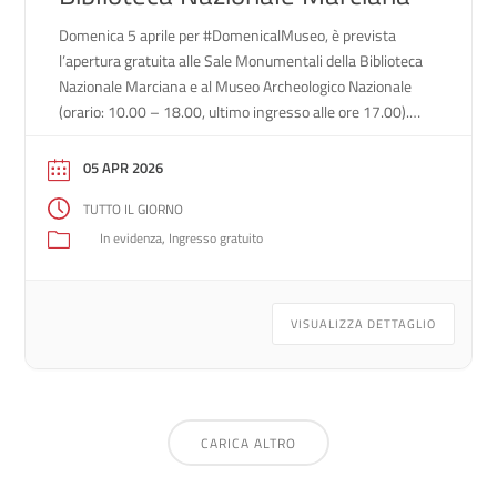
Domenica 5 aprile per #DomenicalMuseo, è prevista
l’apertura gratuita alle Sale Monumentali della Biblioteca
Nazionale Marciana e al Museo Archeologico Nazionale
(orario: 10.00 – 18.00, ultimo ingresso alle ore 17.00).
Iniziativa ormai consolidata del Ministero della Cultura
che prevede l’accesso gratuito ogni prima domenica del
05 APR 2026
mese a monumenti, musei, gallerie, scavi archeologici,
TUTTO IL GIORNO
parchi e giardini […]
In evidenza
Ingresso gratuito
VISUALIZZA DETTAGLIO
CARICA ALTRO