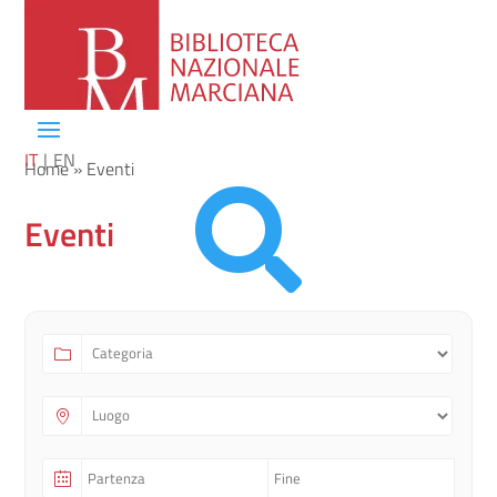
IT
EN
Home
»
Eventi

Eventi