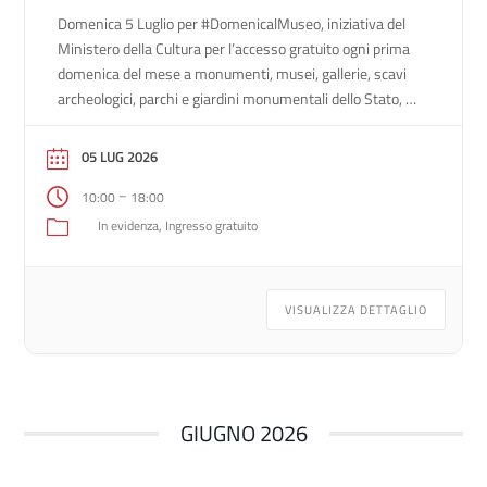
Domenica 5 Luglio per #DomenicalMuseo, iniziativa del
Ministero della Cultura per l’accesso gratuito ogni prima
domenica del mese a monumenti, musei, gallerie, scavi
archeologici, parchi e giardini monumentali dello Stato, è
prevista la visita gratuita alle Sale Monumentali della
Biblioteca Nazionale Marciana e al Museo Archeologico
05 LUG 2026
Nazionale (orario: 10.00 – 18.00, ultimo ingresso alle ore
–
10:00
18:00
[…]
In evidenza
Ingresso gratuito
VISUALIZZA DETTAGLIO
GIUGNO 2026