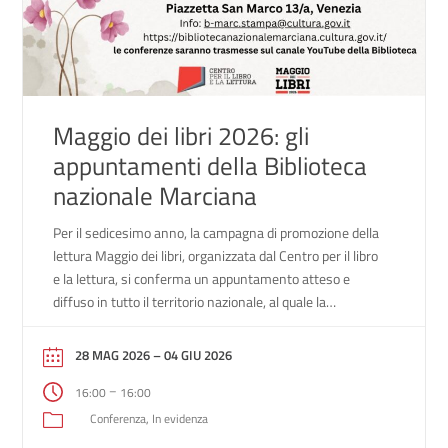
Maggio dei libri 2026: gli
appuntamenti della Biblioteca
nazionale Marciana
Per il sedicesimo anno, la campagna di promozione della
lettura Maggio dei libri, organizzata dal Centro per il libro
e la lettura, si conferma un appuntamento atteso e
diffuso in tutto il territorio nazionale, al quale la
Biblioteca Nazionale Marciana, in collaborazione con la
Biblioteca del Museo Correr, anche quest’anno aderisce
28 MAG 2026
– 04 GIU 2026
con entusiasmo con un […]
–
16:00
16:00
Conferenza
In evidenza