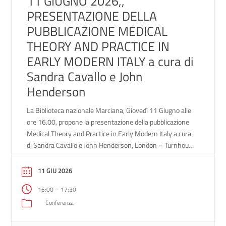
11 GIUGNO 2026,,
PRESENTAZIONE DELLA
PUBBLICAZIONE MEDICAL
THEORY AND PRACTICE IN
EARLY MODERN ITALY a cura di
Sandra Cavallo e John
Henderson
La Biblioteca nazionale Marciana, Giovedì 11 Giugno alle
ore 16.00, propone la presentazione della pubblicazione
Medical Theory and Practice in Early Modern Italy a cura
di Sandra Cavallo e John Henderson, London – Turnhout,
Brepols/Harvey Miller, 2025 Con il saluto istituzionale di
Stefano Trovato, Direttore della Biblioteca nazionale
11 GIU 2026
Marciana Negli ultimi anni, la tradizionale distinzione tra
–
16:00
17:30
[…]
Conferenza