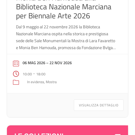
Biblioteca Nazionale Marciana
per Biennale Arte 2026
Dal 9 maggio al 22 novembre 2026 la Biblioteca
Nazionale Marciana ospita nella storica e prestigiosa
sede delle Sale Monumentali la Mostra di Lara Favaretto
e Monia Ben Hamouda, promossa da Fondazione Bvlgari
quale Evento Collaterale della 61ª Esposizione
Internazionale d’Arte – La Biennale di Venezia. Il
06 MAG 2026
– 22 NOV 2026
progetto espositivo riunisce due interventi site-specific:
–
10:00
18:00
Momentary Monument […]
In evidenza
Mostra
VISUALIZZA DETTAGLIO