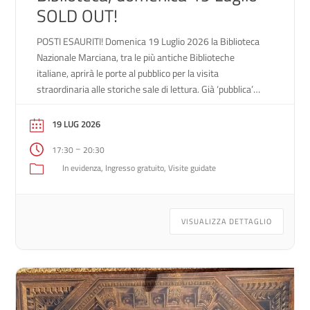
SOLD OUT!
POSTI ESAURITI! Domenica 19 Luglio 2026 la Biblioteca
Nazionale Marciana, tra le più antiche Biblioteche
italiane, aprirà le porte al pubblico per la visita
straordinaria alle storiche sale di lettura. Già ‘pubblica’
nella mente di Francesco Petrarca, che per primo
concepì il progetto di una biblioteca aperta nel cuore della
19 LUG 2026
Repubblica di Venezia, la Biblioteca […]
–
17:30
20:30
In evidenza
Ingresso gratuito
Visite guidate
VISUALIZZA DETTAGLIO