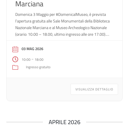
Marciana
Domenica 3 Maggio per #DomenicalMuseo, è prevista
l’apertura gratuita alle Sale Monumentali della Biblioteca
Nazionale Marciana e al Museo Archeologico Nazionale
(orario: 10.00 – 18.00, ultimo ingresso alle ore 17.00).
Iniziativa ormai consolidata del Ministero della Cultura
che prevede l’accesso gratuito ogni prima domenica del
03 MAG 2026
mese a monumenti, musei, gallerie, scavi archeologici,
–
10:00
18:00
parchi e giardini monumentali […]
Ingresso gratuito
VISUALIZZA DETTAGLIO
APRILE 2026