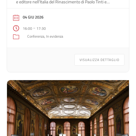
e editore nell’Italia del Rinascimento di Paolo Tinti e
Chiara Reatti (Clueb, 2026) L’evento è il secondo dei due
appuntamenti del Maggio dei Libri, edizione 2026, cui
04 GIU 2026
aderisce la Biblioteca Nazionale […]
–
16:00
17:30
Conferenza
In evidenza
VISUALIZZA DETTAGLIO