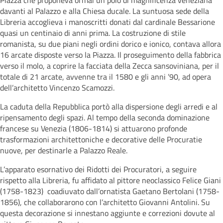
Piazza che proponeva ormai un polo di magnificenza veneziana
davanti al Palazzo e alla Chiesa ducale. La suntuosa sede della
Libreria accoglieva i manoscritti donati dal cardinale Bessarione
quasi un centinaio di anni prima. La costruzione di stile
romanista, su due piani negli ordini dorico e ionico, contava allora
16 arcate disposte verso la Piazza. Il proseguimento della fabbrica
verso il molo, a coprire la facciata della Zecca sansoviniana, per il
totale di 21 arcate, avvenne tra il 1580 e gli anni ’90, ad opera
dell’architetto Vincenzo Scamozzi.
La caduta della Repubblica portò alla dispersione degli arredi e al
ripensamento degli spazi. Al tempo della seconda dominazione
francese su Venezia (1806-1814) si attuarono profonde
trasformazioni architettoniche e decorative delle Procuratie
nuove, per destinarle a Palazzo Reale.
L’apparato esornativo dei Ridotti dei Procuratori, a seguire
rispetto alla Libreria, fu affidato al pittore neoclassico Felice Giani
(1758-1823) coadiuvato dall’ornatista Gaetano Bertolani (1758-
1856), che collaborarono con l’architetto Giovanni Antolini. Su
questa decorazione si innestano aggiunte e correzioni dovute al