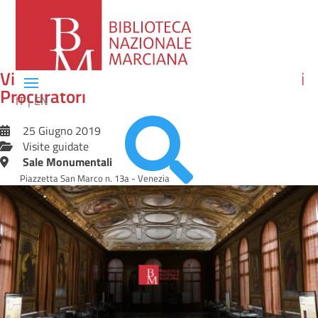
Visita guidata alle Stanze dei Ridotti dei
Procuratori
IT
EN

25 Giugno 2019
Visite guidate
Sale Monumentali
Piazzetta San Marco n. 13a - Venezia