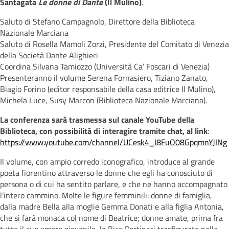
Santagata
Le donne di Dante
(Il Mulino)
.
Saluto di Stefano Campagnolo, Direttore della Biblioteca
Nazionale Marciana
Saluto di Rosella Mamoli Zorzi, Presidente del Comitato di Venezia
della Società Dante Alighieri
Coordina Silvana Tamiozzo (Università Ca’ Foscari di Venezia)
Presenteranno il volume Serena Fornasiero, Tiziano Zanato,
Biagio Forino (editor responsabile della casa editrice Il Mulino),
Michela Luce, Susy Marcon (Biblioteca Nazionale Marciana).
La conferenza sarà trasmessa sul canale YouTube della
Biblioteca, con possibilità di interagire tramite chat, al link
:
https://www.youtube.com/channel/UCesk4_I8FuO08GpqmnYJINg
Il volume, con ampio corredo iconografico, introduce al grande
poeta fiorentino attraverso le donne che egli ha conosciuto di
persona o di cui ha sentito parlare, e che ne hanno accompagnato
l’intero cammino. Molte le figure femminili: donne di famiglia,
dalla madre Bella alla moglie Gemma Donati e alla figlia Antonia,
che si farà monaca col nome di Beatrice; donne amate, prima fra