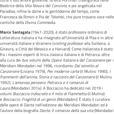
tutte il suo amore giovanile, la Bice Portinari trasfigurata nella
Beatrice della
Vita Nova
e del
Convivio
, e poi angelicata nel
Paradiso; infine le dame e le gentildonne del tempo, come
Francesca da Rimini e Pia de’ Tolomei, che pure trovano voce nelle
cantiche della
Divina Commedia
.
Marco Santagata
(1947-2020), è stato professore ordinario di
Letteratura italiana e ha insegnato all’Università di Pisa e in altre
università italiane e straniere (
visiting professor
alla Sorbona, a
Ginevra, a Città del Messico e a Harvard). Come italianista è stato
fra i massimi esperti di lirica classica italiana e di Petrarca: oltre
alla cura dei due volumi delle
Opere italiane
e del
Canzoniere
per i
Meridiani Mondadori nel 1996, ricordiamo:
Dal sonetto al
Canzoniere
(Liviana 1979),
Per moderne carte
(il Mulino 1990),
I
frammenti dell’anima. Storia e racconto del Canzoniere
(il Mulino
1992),
L’amoroso pensiero. Petrarca e il romanzo di
Laura
(Mondadori 2014). A Boccaccio ha dedicato nel 2019 i
volumi
Boccaccio indiscreto e Il mito di Fiammetta
(il Mulino)
e
Boccaccio. Fragilità di un genio (Mondadori).
È stato il curatore
delle opere di Dante nell’edizione dei Meridiani Mondadori ed è
l’autore della biografia
Dante. Il romanzo della sua vita
(Mondadori