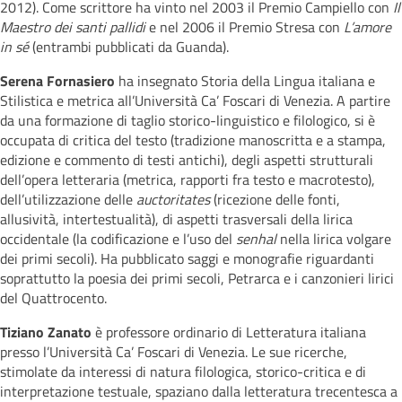
2012). Come scrittore ha vinto nel 2003 il Premio Campiello con
Il
Maestro dei santi pallidi
e nel 2006 il Premio Stresa con
L’amore
in sé
(entrambi pubblicati da Guanda).
Serena Fornasiero
ha insegnato Storia della Lingua italiana e
Stilistica e metrica all’Università Ca’ Foscari di Venezia. A partire
da una formazione di taglio storico-linguistico e filologico, si è
occupata di critica del testo (tradizione manoscritta e a stampa,
edizione e commento di testi antichi), degli aspetti strutturali
dell’opera letteraria (metrica, rapporti fra testo e macrotesto),
dell’utilizzazione delle
auctoritates
(ricezione delle fonti,
allusività, intertestualità), di aspetti trasversali della lirica
occidentale (la codificazione e l’uso del
senhal
nella lirica volgare
dei primi secoli). Ha pubblicato saggi e monografie riguardanti
soprattutto la poesia dei primi secoli, Petrarca e i canzonieri lirici
del Quattrocento.
Tiziano Zanato
è professore ordinario di Letteratura italiana
presso l’Università Ca’ Foscari di Venezia. Le sue ricerche,
stimolate da interessi di natura filologica, storico-critica e di
interpretazione testuale, spaziano dalla letteratura trecentesca a