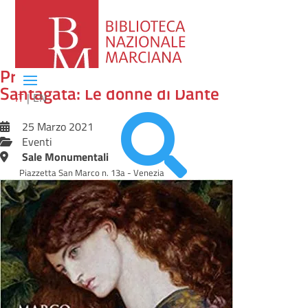
Presentazione del volume di Marco
Santagata: Le donne di Dante
IT
EN

25 Marzo 2021
Eventi
Sale Monumentali
Piazzetta San Marco n. 13a - Venezia