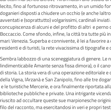
lecito, fino al fortunoso ritrovamento, in un umido fon
doganieri disposti a chiudere un occhio (e anche laltro)
avventati e (soprattutto) volgarissimi, cardinali inviat
concupiscenza di alcuni e del profitto di altri  e perno
Boccaccio. Come sfondo, infine, la città tra tutte più i
mari: Venezia. Superba e connivente, è lei a favorire a 
residenti e di turisti, la rete vivacissima di tipografie 
Sembra labbozzo di una sceneggiatura di genere. Le no
lindimenticabile Amante senza fissa dimora), o il canov
di storia. La storia vera di una operazione editoriale e c
della Vigna, lArzanà e San Zanipolo, fino alle tre dogan
 e le turistiche Mercerie, e ora finalmente riportata al
biblioteche pubbliche e private. Una intrigante vicend
riuscito ad occultare queste sue marpionesche origini: q
filo del racconto, ma esercitandosi in veri e propri test 