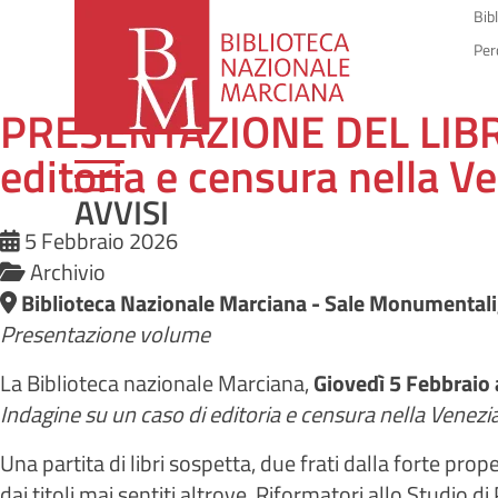
Bib
Per
PRESENTAZIONE DEL LIBRO T
editoria e censura nella V
AVVISI
5 Febbraio 2026
Archivio
Biblioteca Nazionale Marciana - Sale Monumentali
Presentazione volume
La Biblioteca nazionale Marciana,
Giovedì 5 Febbraio 
Indagine su un caso di editoria e censura nella Venezi
Una partita di libri sospetta, due frati dalla forte prop
dai titoli mai sentiti altrove  Riformatori allo Studio d