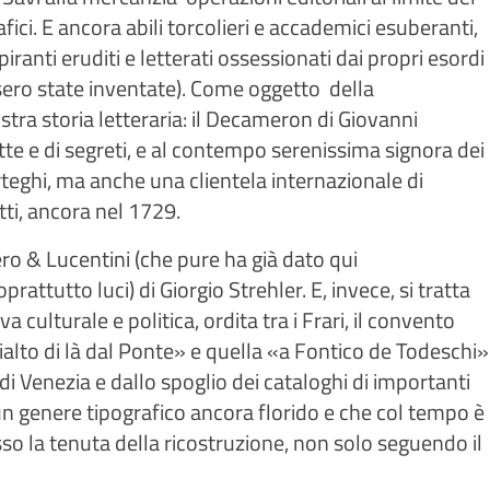
ici. E ancora abili torcolieri e accademici esuberanti,
piranti eruditi e letterati ossessionati dai propri esordi
ssero state inventate). Come oggetto  della
nostra storia letteraria: il Decameron di Giovanni
atte e di segreti, e al contempo serenissima signora dei
orteghi, ma anche una clientela internazionale di
atti, ancora nel 1729.
ro & Lucentini (che pure ha già dato qui
attutto luci) di Giorgio Strehler. E, invece, si tratta
 culturale e politica, ordita tra i Frari, il convento
 Rialto di là dal Ponte» e quella «a Fontico de Todeschi»
 di Venezia e dallo spoglio dei cataloghi di importanti
un genere tipografico ancora florido e che col tempo è
esso la tenuta della ricostruzione, non solo seguendo il