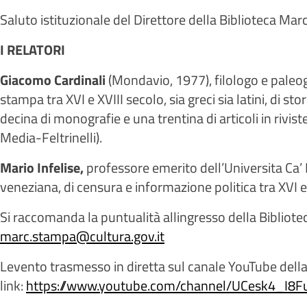
Saluto istituzionale del Direttore della Biblioteca Mar
I RELATORI
Giacomo Cardinali
(Mondavio, 1977), filologo e paleogr
stampa tra XVI e XVIII secolo, sia greci sia latini, di s
decina di monografie e una trentina di articoli in rivi
Media-Feltrinelli).
Mario Infelise,
professore emerito dell’Universita Ca’ F
veneziana, di censura e informazione politica tra XVI e
Si raccomanda la puntualità allingresso della Bibliote
marc.stampa@cultura.gov.it
Levento trasmesso in diretta sul canale YouTube della B
link:
https://www.youtube.com/channel/UCesk4_I8