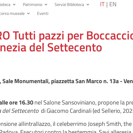
IT
EN
lioteca
Patrimonio
Servizi Biblioteca
corso museale
Eventi
utti pazzi per Boccaccio.
enezia del Settecento
, Sale Monumentali, piazzetta San Marco n. 13a - Ven
alle ore 16.30
nel Salone Sansoviniano, propone la pre
a del Settecento
di Giacomo Cardinali (ed Sellerio, 202
ensione allintrallazzo, il celeberrimo Joseph Smith, the 
i Padova, Esecutori contro la bestemmia, Savi alleresia, 