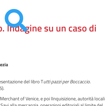

 Indagine su un caso di
ezia
sentazione del libro T
utti pazzi per Boccaccio.
5).
Merchant of Venice, e poi lInquisizione, autorità locali
Savi alla mercanzia  operazioni editoriali al limite del