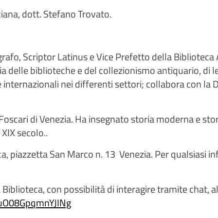
ciana, dott. Stefano Trovato.
afo, Scriptor Latinus e Vice Prefetto della Biblioteca A
toria delle biblioteche e del collezionismo antiquario, di
ste internazionali nei differenti settori; collabora con
oscari di Venezia. Ha insegnato storia moderna e storia 
 XIX secolo..
ca, piazzetta San Marco n. 13  Venezia. Per qualsiasi i
iblioteca, con possibilità di interagire tramite chat, a
FuO08GpqmnYJINg