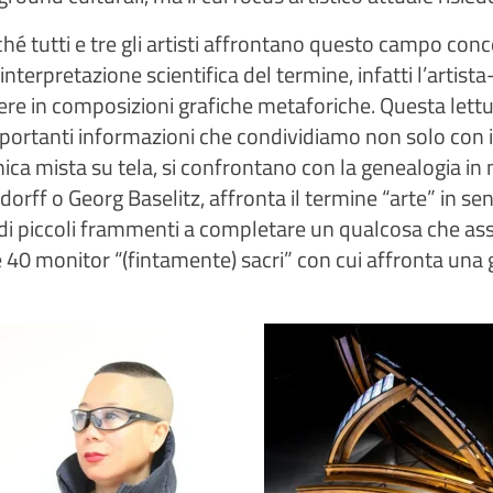
hé tutti e tre gli artisti affrontano questo campo conc
’interpretazione scientifica del termine, infatti l’arti
ttere in composizioni grafiche metaforiche. Questa lett
portanti informazioni che condividiamo non solo con i n
cnica mista su tela, si confrontano con la genealogia in 
orff o Georg Baselitz, affronta il termine “arte” in se
i piccoli frammenti a completare un qualcosa che ass
 e 40 monitor “(fintamente) sacri” con cui affronta una 