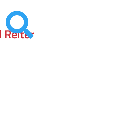

d Reiter