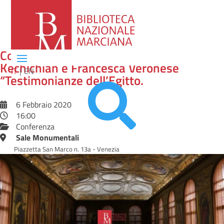
Conferenza di Padre Hamazsh
Kechichian e Francesca Veronese
IT
EN
“Testimonianze dell’Egitto.

6 Febbraio 2020
16:00
Conferenza
Sale Monumentali
Piazzetta San Marco n. 13a - Venezia