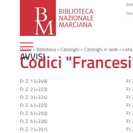
Bib
Per
Home
»
Biblioteca
»
Cataloghi
»
Cataloghi in sede
»
Lista
Codici "Francesi
AVVISI
Fr. Z. 1 (=249)
Fr.
Fr. Z. 2 (=223)
Fr.
Fr. Z. 3 (=224)
Fr.
Fr. Z. 4 (=225)
Fr.
Fr. Z. 5 (=250)
Fr.
Fr. Z. 6 (=226)
Fr.
Fr. Z. 7 (=251)
Fr.