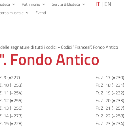
IT
EN
lioteca
Patrimonio
Servizi Biblioteca
corso museale
Eventi
 delle segnature di tutti i codici
»
Codici “Francesi”. Fondo Antico
". Fondo Antico
 Z. 9 (=227)
Fr. Z. 17 (=230)
 Z. 10 (=253)
Fr. Z. 18 (=231)
 Z. 11 (=254)
Fr. Z. 19 (=232)
 Z. 12 (=255)
Fr. Z. 20 (=233)
 Z. 13 (=256)
Fr. Z. 21 (=257)
 Z. 14 (=273)
Fr. Z. 22 (=258)
 Z. 15 (=228)
Fr. Z. 23 (=234)