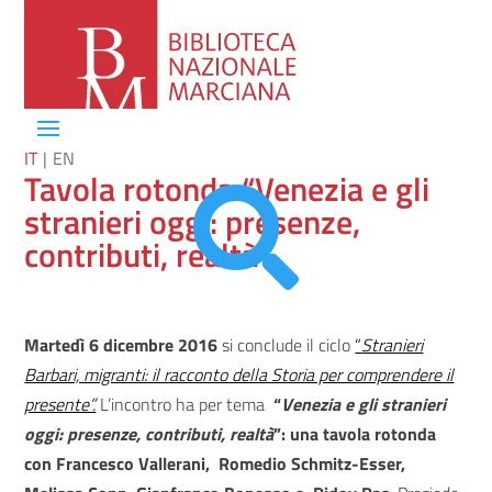
IT
EN
Tavola rotonda “Venezia e gli

stranieri oggi: presenze,
contributi, realtà”
Martedì 6 dicembre 2016
si conclude il ciclo
“
Stranieri
Barbari, migranti: il racconto della Storia per comprendere il
presente”.
L’incontro ha per tema
“
Venezia e gli stranieri
oggi: presenze, contributi, realtà
”: una tavola rotonda
con Francesco Vallerani, Romedio Schmitz-Esser,