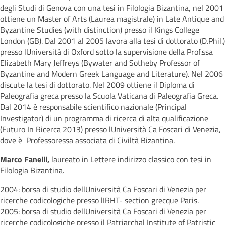
degli Studi di Genova con una tesi in Filologia Bizantina, nel 2001
ottiene un Master of Arts (Laurea magistrale) in Late Antique and
Byzantine Studies (with distinction) presso il Kings College
London (GB). Dal 2001 al 2005 lavora alla tesi di dottorato (D.Phil.)
presso lUniversità di Oxford sotto la supervisione della Prof.ssa
Elizabeth Mary Jeffreys (Bywater and Sotheby Professor of
Byzantine and Modern Greek Language and Literature). Nel 2006
discute la tesi di dottorato. Nel 2009 ottiene il Diploma di
Paleografia greca presso la Scuola Vaticana di Paleografia Greca.
Dal 2014 è responsabile scientifico nazionale (Principal
Investigator) di un programma di ricerca di alta qualificazione
(Futuro In Ricerca 2013) presso lUniversità Ca Foscari di Venezia,
dove è Professoressa associata di Civiltà Bizantina.
Marco Fanelli,
laureato in Lettere indirizzo classico con tesi in
Filologia Bizantina.
2004: borsa di studio dellUniversità Ca Foscari di Venezia per
ricerche codicologiche presso lIRHT- section grecque Paris.
2005: borsa di studio dellUniversità Ca Foscari di Venezia per
ricerche codicologiche presso il Patriarchal Institute of Patristic