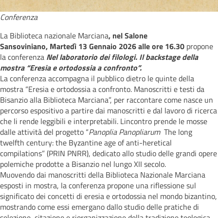
Conferenza
La Biblioteca nazionale Marciana
, nel Salone
Sansoviniano, Martedì 13 Gennaio 2026 alle ore 16.30
propone
la conferenza
Nel laboratorio dei filologi. Il backstage della
mostra “Eresia e ortodossia a confronto”.
La conferenza accompagna il pubblico dietro le quinte della
mostra “Eresia e ortodossia a confronto. Manoscritti e testi da
Bisanzio alla Biblioteca Marciana”, per raccontare come nasce un
percorso espositivo a partire dai manoscritti e dal lavoro di ricerca
che li rende leggibili e interpretabili. Lincontro prende le mosse
dalle attività del progetto “
Panoplia Panopliarum
 The long
twelfth century: the Byzantine age of anti-heretical
compilations” (PRIN PNRR), dedicato allo studio delle grandi opere
polemiche prodotte a Bisanzio nel lungo XII secolo.
Muovendo dai manoscritti della Biblioteca Nazionale Marciana
esposti in mostra, la conferenza propone una riflessione sul
significato dei concetti di eresia e ortodossia nel mondo bizantino,
mostrando come essi emergano dallo studio delle pratiche di
selezione, citazione e riorganizzazione della tradizione teologica.