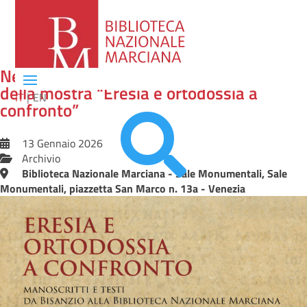
Nel laboratorio dei filologi. Il backstage
della mostra “Eresia e ortodossia a
IT
EN
confronto”

13 Gennaio 2026
Archivio
Biblioteca Nazionale Marciana - Sale Monumentali, Sale
Monumentali, piazzetta San Marco n. 13a - Venezia