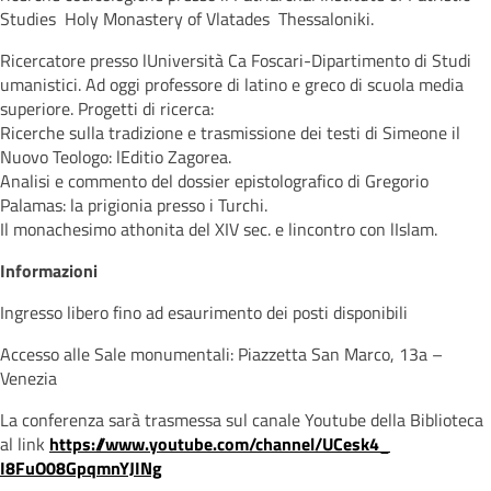
Studies  Holy Monastery of Vlatades  Thessaloniki.
Ricercatore presso lUniversità Ca Foscari-Dipartimento di Studi
umanistici. Ad oggi professore di latino e greco di scuola media
superiore. Progetti di ricerca:
Ricerche sulla tradizione e trasmissione dei testi di Simeone il
Nuovo Teologo: lEditio Zagorea.
Analisi e commento del dossier epistolografico di Gregorio
Palamas: la prigionia presso i Turchi.
Il monachesimo athonita del XIV sec. e lincontro con lIslam.
Informazioni
Ingresso libero fino ad esaurimento dei posti disponibili
Accesso alle Sale monumentali: Piazzetta San Marco, 13a –
Venezia
La conferenza sarà trasmessa sul canale Youtube della Biblioteca
al link
https
://www.youtube.com/channel/UCesk4_
I8FuO08GpqmnYJINg